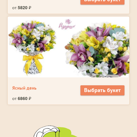
от
5820
₽
Ясный день
Выбрать букет
от
6860
₽