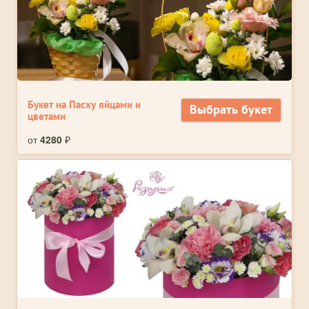
Букет на Пасху яйцами и
Выбрать букет
цветами
от
4280
₽