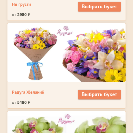
Не грусти
Выбрать букет
от
2980
₽
Радуга Желаний
Выбрать букет
от
5480
₽