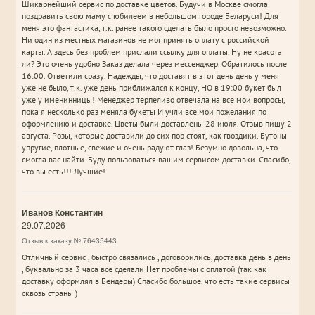
Шикарнейший сервис по доставке цветов. Будучи в Москве смогла
поздравить свою маму с юбилеем в небольшом городе Беларуси! Для
меня это фантастика, т.к. ранее такого сделать было просто невозможно.
Ни один из местных магазинов не мог принять оплату с российской
карты. А здесь без проблем прислали ссылку для оплаты. Ну не красота
ли? Это очень удобно Заказ делала через мессенджер. Обратилось после
16:00. Ответили сразу. Надежды, что доставят в этот день день у меня
уже не было, т.к. уже день приближался к концу, НО в 19:00 букет был
уже у именинницы! Менеджер терпеливо отвечала на все мои вопросы,
пока я несколько раз меняла букеты И учли все мои пожелания по
оформлению и доставке. Цветы были доставлены 28 июля. Отзыв пишу 2
августа. Розы, которые доставили до сих пор стоят, как гвоздики. Бутоны
упругие, плотные, свежие и очень радуют глаз! Безумно довольна, что
смогла вас найти. Буду пользоваться вашим сервисом доставки. Спасибо,
что вы есть!!! Лучшие!
Иванов Константин
29.07.2026
Отзыв к заказу № 76435443
Отличный сервис , быстро связались , договорились, доставка день в день
, буквально за 3 часа все сделали Нет проблемы с оплатой (так как
доставку оформлял в Бендеры) Спасибо большое, что есть такие сервисы
сквозь страны )