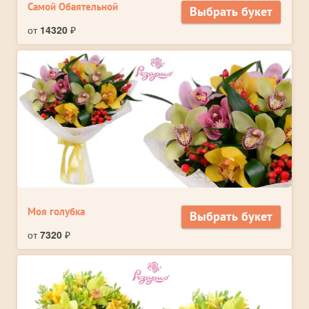
Самой Обаятельной
Выбрать букет
от
14320
₽
Моя голубка
Выбрать букет
от
7320
₽