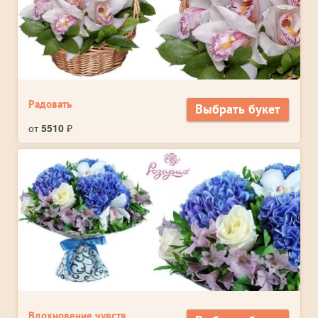
Радовать
Выбрать букет
от
5510
₽
Вдохновение чувств