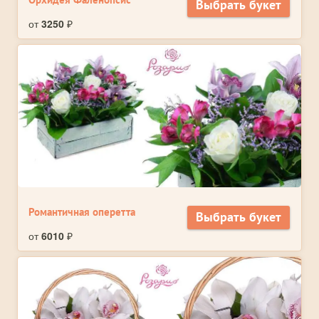
Выбрать букет
от
3250
₽
Романтичная оперетта
Выбрать букет
от
6010
₽