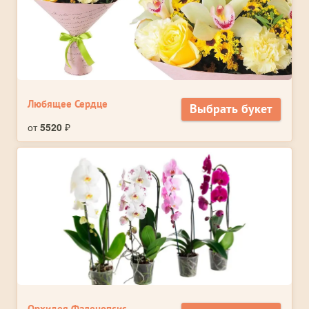
Любящее Сердце
Выбрать букет
от
5520
₽
Орхидея Фаленопсис