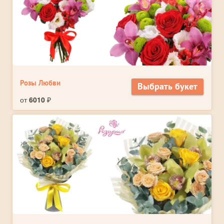
Розы Любви
Выбрать букет
от
6010
₽