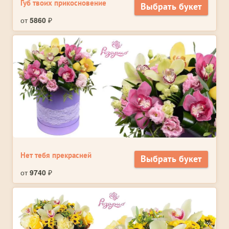
Губ твоих прикосновение
Выбрать букет
от
5860
₽
Нет тебя прекрасней
Выбрать букет
от
9740
₽