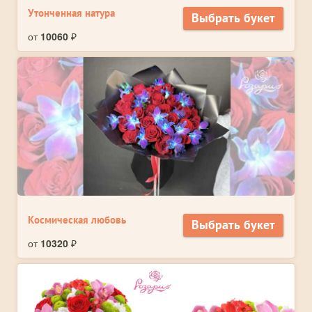
Утонченная натура
Выбрать букет
от
10060
₽
Космическая любовь
Выбрать букет
от
10320
₽