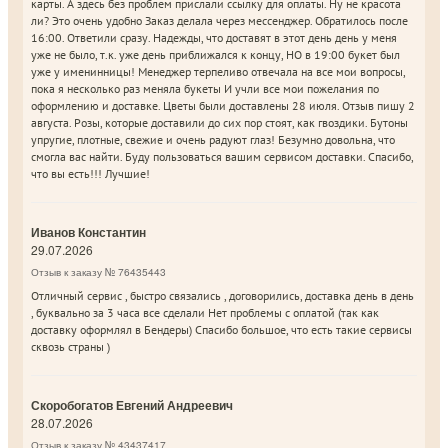
карты. А здесь без проблем прислали ссылку для оплаты. Ну не красота
ли? Это очень удобно Заказ делала через мессенджер. Обратилось после
16:00. Ответили сразу. Надежды, что доставят в этот день день у меня
уже не было, т.к. уже день приближался к концу, НО в 19:00 букет был
уже у именинницы! Менеджер терпеливо отвечала на все мои вопросы,
пока я несколько раз меняла букеты И учли все мои пожелания по
оформлению и доставке. Цветы были доставлены 28 июля. Отзыв пишу 2
августа. Розы, которые доставили до сих пор стоят, как гвоздики. Бутоны
упругие, плотные, свежие и очень радуют глаз! Безумно довольна, что
смогла вас найти. Буду пользоваться вашим сервисом доставки. Спасибо,
что вы есть!!! Лучшие!
Иванов Константин
29.07.2026
Отзыв к заказу № 76435443
Отличный сервис , быстро связались , договорились, доставка день в день
, буквально за 3 часа все сделали Нет проблемы с оплатой (так как
доставку оформлял в Бендеры) Спасибо большое, что есть такие сервисы
сквозь страны )
Скоробогатов Евгений Андреевич
28.07.2026
Отзыв к заказу № 43437417