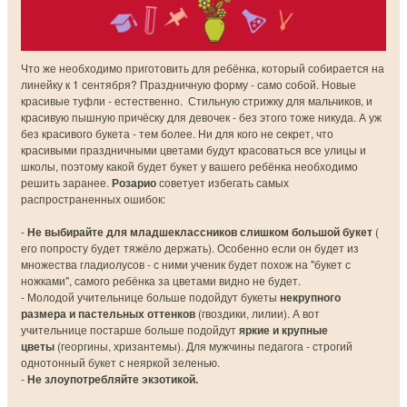
Что же необходимо приготовить для ребёнка, который собирается на
линейку к 1 сентября? Праздничную форму - само собой. Новые
красивые туфли - естественно. Стильную стрижку для мальчиков, и
красивую пышную причёску для девочек - без этого тоже никуда. А уж
без красивого букета - тем более. Ни для кого не секрет, что
красивыми праздничными цветами будут красоваться все улицы и
школы, поэтому какой будет букет у вашего ребёнка необходимо
решить заранее.
Розарио
советует избегать самых
распространенных ошибок:
-
Не выбирайте для младшеклассников слишком большой букет
(
его попросту будет тяжёло держать). Особенно если он будет из
множества гладиолусов - с ними ученик будет похож на "букет с
ножками", самого ребёнка за цветами видно не будет.
- Молодой учительнице больше подойдут букеты
некрупного
размера и пастельных оттенков
(гвоздики, лилии). А вот
учительнице постарше больше подойдут
яркие и крупные
цветы
(георгины, хризантемы). Для мужчины педагога - строгий
однотонный букет с неяркой зеленью.
-
Не злоупотребляйте экзотикой.