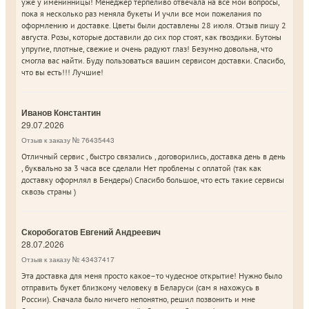
уже у именинницы! Менеджер терпеливо отвечала на все мои вопросы,
пока я несколько раз меняла букеты И учли все мои пожелания по
оформлению и доставке. Цветы были доставлены 28 июля. Отзыв пишу 2
августа. Розы, которые доставили до сих пор стоят, как гвоздики. Бутоны
упругие, плотные, свежие и очень радуют глаз! Безумно довольна, что
смогла вас найти. Буду пользоваться вашим сервисом доставки. Спасибо,
что вы есть!!! Лучшие!
Иванов Константин
29.07.2026
Отзыв к заказу № 76435443
Отличный сервис , быстро связались , договорились, доставка день в день
, буквально за 3 часа все сделали Нет проблемы с оплатой (так как
доставку оформлял в Бендеры) Спасибо большое, что есть такие сервисы
сквозь страны )
Скоробогатов Евгений Андреевич
28.07.2026
Отзыв к заказу № 43437417
Эта доставка для меня просто какое–то чудесное открытие! Нужно было
отправить букет близкому человеку в Беларуси (сам я нахожусь в
России). Сначала было ничего непонятно, решил позвонить и мне