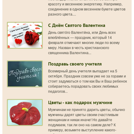
красоту и весеннюю энергетику. Например,
соединение в одном весеннем букете цветов
разного цвета....
С Днём Святого Валентина
День свято́го Валенти́на, или День всех
влюблённых — праздник, который 14
февраля отмечают многие люди по всему
миру. Назван в честь христианского
священника Валентина...
Поздравь своего учителя
Всемирный день учителя выпадает на 5
октября. Праздник совсем уже не за горами и
стоит задуматься о том как Вы и Ваш ребенок
собираетесь порадовать своих любимых
педагогов...
Цветы - как подарок мужчине
Мужчинам не принято дарить цветы, обычно
мужчины дарят цветы своим счастливым
женщинам и никак иначе! Но давайте
подумаем, так ли оно на самом деле? К
примеру, возьмите выступление какого-