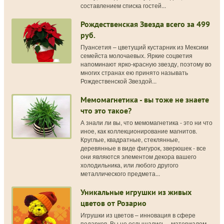
составлением списка гостей...
Рождественская Звезда всего за 499
руб.
Пуансетия – цветущий кустарник из Мексики
семейста молочаевых. Яркие соцветия
напоминают ярко-красную звезду, поэтому во
многих странах ею принято называть
Рождественской Звездой...
Мемомагнетика - вы тоже не знаете
что это такое?
А знали ли вы, что мемомагнетика - это ни что
иное, как коллекционирование магнитов.
Круглые, квадратные, стеклянные,
деревянные в виде фигурок, зверюшек - все
они являются элементом декора вашего
холодильника, или любого другого
металлического предмета...
Уникальные игрушки из живых
цветов от Розарио
Игрушки из цветов – инновация в сфере
подарков. Вы не ослышались – материалом