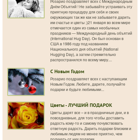
Розарио поздравляет всех с Международным
Днём Объятий ! Не забывайте устраивать эту
приятную процедуру для себя и своих
окружающих так же как не забываете дарить
им счастье и цветы ;)21 января во всем мире
отмечается один из самых необычных
праздников — Международный день объятий
(International Hug Day). Он был основан в
США в 1986 году под названием
Национального дня объятий (National
Hugging Day), а затем стремительно
распространился по всему миру....
С Новым Годом
Розарио поздравляет всех с наступающим
Новым Годом. Любите, дарите, получайте
подарки и будьте любимыми...
Цветы - ЛУЧШИЙ ПОДАРОК
Цветы дарят все – и в праздничные дни, и в
повседневные, для того чтобы доставить
радость кому-то и самому почувствовать
ответную радость. Дарить подарки близким и
любимым людям не менее приятно, чем
получать от них подарки...