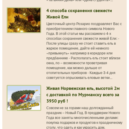
4 способа сохранения свежести
Живой Ели
Цветочный центр Розарио поздравляет Вас с
приобретением главного символа Нового
Года. В этой статье мы расскажем о 4-х
способах сохранения свежести живой Ели: -
После улицы сразу не стоит ставить ель в
жаркое помещение, дайте ей немного
«привыкнуть» например в коридоре или
предбаннике - Располагать ель стоит вблизи
окна, по – возможности проветривая
помещение, как можно дальше от
отопительных приборов - Каждые 3-4 дня
советуется опрыскивать еловые ветки...
Живая Норвежская ель, высотой 2м
с доставкой по Мурманску всего за
3950 руб !
Совсем не за горами наш долгожданный
праздник – Новый Год. В преддверии Нового
Года все заняты многочисленными делами:
покупка подарков и продуктов к праздничному
столу, что одеть и как украсить дом,