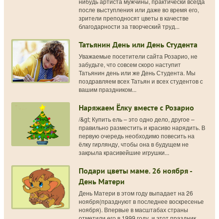
нибудь артиста мужчины, практически всегда
после выступления или даже во время его,
зрители преподносят цветы в качестве
благодарности за творческий труд...
Татьянин День или День Студента
Уважаемые посетители сайта Розарио, не
забудьте, что совсем скоро наступит
Татьянин день или же День Студента. Мы
поздравляем всех Татьян и всех студентов с
вашим праздником...
Наряжаем Ёлку вместе с Розарио
/&gt; Купить ель – это одно дело, другое –
правильно разместить и красиво нарядить. В
первую очередь необходимо повесить на
ёлку гирлянду, чтобы она в будущем не
закрыла красивейшие игрушки...
Подари цветы маме. 26 ноября -
День Матери
День Матери в этом году выпадает на 26
ноября(празднуют в последнее воскресенье
ноября). Впервые в масштабах страны
отметили его в 1999 году, и этот праздник