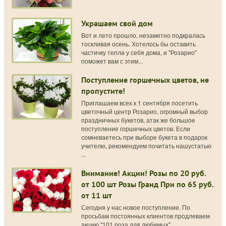
Украшаем свой дом
Вот и лето прошло, незаметно подкралась
тоскливая осень. Хотелось бы оставить
частичку тепла у себя дома, и "Розарио"
поможет вам с этим...
Поступление горшечных цветов, не
пропустите!
Приглашаем всех к 1 сентября посетить
цветочный центр Розарио, огромный выбор
праздничных букетов, атак же большое
поступление горшечных цветов. Если
сомневаетесь при выборе букета в подарок
учителю, рекомендуем почитать нашустатью
...
Внимание! Акции! Розы по 20 руб.
от 100 шт Розы Гранд При по 65 руб.
от 11 шт
Сегодня у нас новое поступление. По
просьбам постоянных клиентов продлеваем
акцию "101 роза для любимых"...