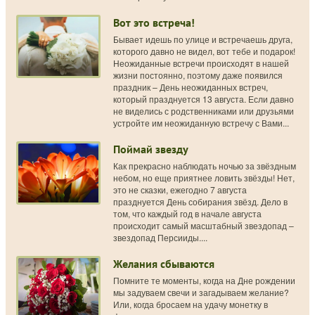
Вот это встреча!
Бывает идешь по улице и встречаешь друга,
которого давно не видел, вот тебе и подарок!
Неожиданные встречи происходят в нашей
жизни постоянно, поэтому даже появился
праздник – День неожиданных встреч,
который празднуется 13 августа. Если давно
не виделись с родственниками или друзьями
устройте им неожиданную встречу с Вами...
Поймай звезду
Как прекрасно наблюдать ночью за звёздным
небом, но еще приятнее ловить звёзды! Нет,
это не сказки, ежегодно 7 августа
празднуется День собирания звёзд. Дело в
том, что каждый год в начале августа
происходит самый масштабный звездопад –
звездопад Персииды....
Желания сбываются
Помните те моменты, когда на Дне рождении
мы задуваем свечи и загадываем желание?
Или, когда бросаем на удачу монетку в