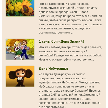
Что же такое осень? У многих осень
ассоциируется с хандрой и тоской по лету,
однако это не правда! Осень – пора
изменений, когда природа готовится к зимней
спячке, чтобы снова расцвести весной. Также
и мы, нам нужно всеми силами приготовиться
к новому в наших жизнях, зарядиться
осенним настроением.....
1 сентября - День Знаний!
Что же необходимо приготовить для ребёнка,
который собирается на линейку к 1
сентября? Праздничную форму - само собой.
Новые красивые туфли - естественно....
День Чебурашки
20 августа День рождения самого
популярного персонажа советских
мультфильмов – Чебурашки! Между прочим,
Чебурашка популярен не только у нас в
стране, а также в странах Западной Европы,
странах СНГ, а также в Японии. Диковинный
зверек настолько полюбился в стране
восходящего солнца, что они даже занялись
его перевыпуском...