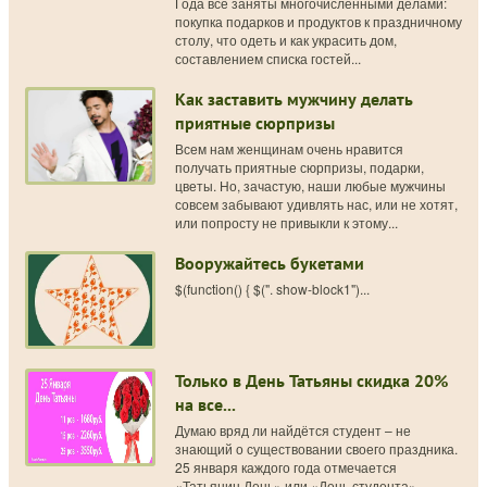
Года все заняты многочисленными делами:
покупка подарков и продуктов к праздничному
столу, что одеть и как украсить дом,
составлением списка гостей...
Как заставить мужчину делать
приятные сюрпризы
Всем нам женщинам очень нравится
получать приятные сюрпризы, подарки,
цветы. Но, зачастую, наши любые мужчины
совсем забывают удивлять нас, или не хотят,
или попросту не привыкли к этому...
Вооружайтесь букетами
$(function() { $(". show-block1")...
Только в День Татьяны скидка 20%
на все...
Думаю вряд ли найдётся студент – не
знающий о существовании своего праздника.
25 января каждого года отмечается
«Татьянин День» или «День студента»...