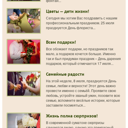
фонтан...
Цветы — дети жизни!
Сегодня мы хотим Вас поздравить с нашим
профессиональным праздником. 25 июля
празднуется День флориста...
Всем подарки!
Все обожают подарки, но праздников так
мало, а подарков хочется больше. Именно
так и был придуман праздник – День дарения
подарков, который отмечается 17 июля...
Семейные радости
На этой неделе, 8 июля, празднуется День
семьи, любви и верности! Этот день важно
провести именно с семьёй. Проявите свою
любовь, устройте званый ужин, позовите всю
семью, вспомните весёлые истории, которые
заставили посмеяться...
Жизнь полна сюрпризов!
В современной суматохе сюрпризы
случаются редко, однако это прекрасный