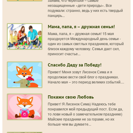
заявив, что черепахи – самые
незащищенные «дети природы». Все
подумали: странно, ведь у них есть твердый
панцирь...
Мама, папа, я – дружная семья!
Мама, папа, я – дружная семья! 15 мая
празднуется Международный день семьи -
один из самых светлых праздников, который
близок каждому человеку. Семья дает сил,
приносит счастье...
Спасибо Деду за Победу!
Привет! Меня зовут Лисенок Сима и я
продолжаю вести свой блог о праздниках.
Начало мая – это период великих событий....
Покажи свою Любовь
Привет! Я Лисенок Сима) Надеюсь тебе
понравился мой предыдущий пост. Если да,
то лови новый о замечательном празднике)
Майские праздники не за горами, но их
больше чем вы думаете...