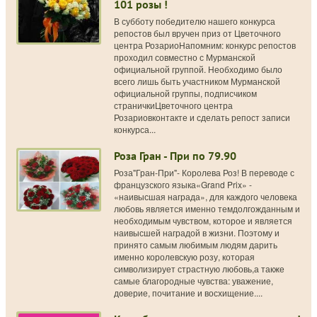
101 розы !
В субботу победителю нашего конкурса
репостов был вручен приз от Цветочного
центра РозариоНапомним: конкурс репостов
проходил совместно с Мурманской
официальной группой. Необходимо было
всего лишь быть участником Мурманской
официальной группы, подписчиком
страничкиЦветочного центра
Розариовконтакте и сделать репост записи
конкурса...
Роза Гран - При по 79.90
Роза"Гран-При"- Королева Роз! В переводе с
французского языка«Grand Prix» -
«наивысшая награда», для каждого человека
любовь является именно темдолгожданным и
необходимым чувством, которое и является
наивысшей наградой в жизни. Поэтому и
принято самым любимым людям дарить
именно королевскую розу, которая
символизирует страстную любовь,а также
самые благородные чувства: уважение,
доверие, почитание и восхищение....