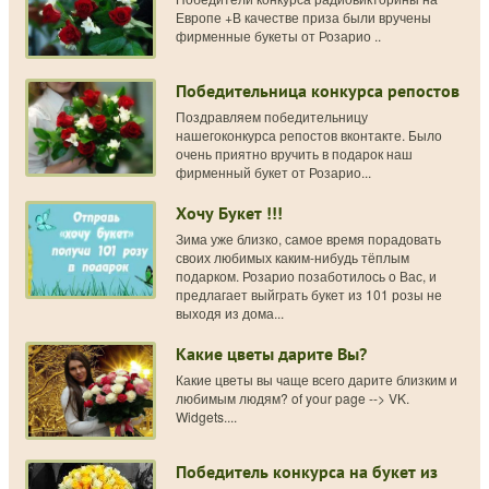
Европе +В качестве приза были вручены
фирменные букеты от Розарио ..
Победительница конкурса репостов
Поздравляем победительницу
нашегоконкурса репостов вконтакте. Было
очень приятно вручить в подарок наш
фирменный букет от Розарио...
Хочу Букет !!!
Зима уже близко, самое время порадовать
своих любимых каким-нибудь тёплым
подарком. Розарио позаботилось о Вас, и
предлагает выйграть букет из 101 розы не
выходя из дома...
Какие цветы дарите Вы?
Какие цветы вы чаще всего дарите близким и
любимым людям? of your page --> VK.
Widgets....
Победитель конкурса на букет из