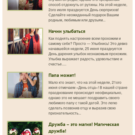
способ отдохнуть от рутины. На этой неделе,
2ого июля празднуется День сюрпризов!
Сделайте неожиданный подарок Вашим
родным, любимым или друзьям...
Начни улыбаться
Как поднять настроение всем прохожим и
самому себе? Просто — Улыбнись! Это девиз
начавшейся недели, 25 июня празднуется
День дарения улыбок незнакомым прохожим.
Улыбка выражает радость, удовольствие и
счастье.....
Папа может!
Мало кто знает, что на этой неделе, 21ого
июня отмечаем «День отца»! В нашей стране
празднование происходит неофициально,
однако это не мешает поздравить своего
любимого папу с такой датой. Это легко
сделать позвонив отцу и выразив свою
признательность...
Дружба – это магия! Магическая
дружба!