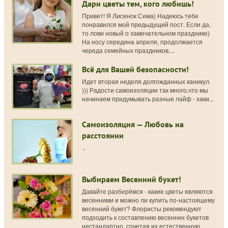
Дари цветы тем, кого любишь!
Привет! Я Лисенок Сима) Надеюсь тебе
понравился мой предыдущий пост. Если да,
то лови новый о замечательном празднике)
На носу середина апреля, продолжается
череда семейных праздников....
Всё для Вашей безопасности!
Идет вторая неделя долгожданных каникул.
))) Радости самоизоляции так много,что мы
начинаем придумывать разные лайф - хаки...
Самоизоляция — Любовь на
расстоянии
..
Выбираем Весенний букет!
Давайте разберёмся - какие цветы являются
весенними и можно ли купить по-настоящему
весенний букет? Флористы рекомендуют
подходить к составлению весенних букетов
нестандартно, сочетая их естественную