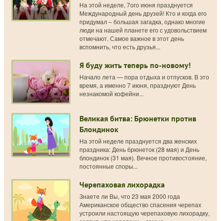
На этой неделе, 7ого июня празднуется
Международный день друзей! Кто и когда его
придумал – большая загадка, однако многие
люди на нашей планете его с удовольствием
отмечают. Самое важное в этот день
вспомнить, что есть друзья...
Я буду жить теперь по-новому!
Начало лета — пора отдыха и отпусков. В это
время, а именно 7 июня, празднуют День
незнакомой кофейни...
Великая битва: Брюнетки против
Блондинок
На этой неделе празднуется два женских
праздника: День брюнеток (28 мая) и День
блондинок (31 мая). Вечное противостояние,
постоянные споры...
Черепаховая лихорадка
Знаете ли Вы, что 23 мая 2000 года
Американское общество спасения черепах
устроили настоящую черепаховую лихорадку,