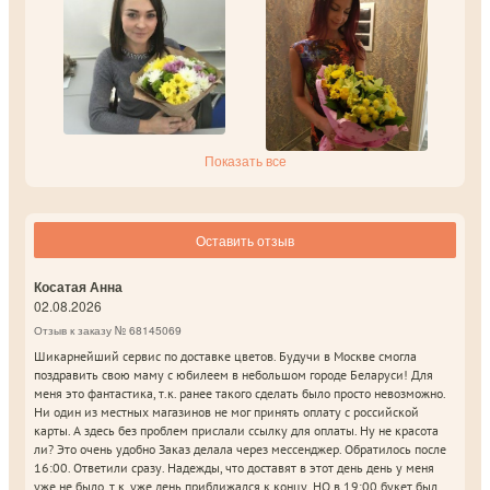
Показать все
Оставить отзыв
Косатая Анна
02.08.2026
Отзыв к заказу № 68145069
Шикарнейший сервис по доставке цветов. Будучи в Москве смогла
поздравить свою маму с юбилеем в небольшом городе Беларуси! Для
меня это фантастика, т.к. ранее такого сделать было просто невозможно.
Ни один из местных магазинов не мог принять оплату с российской
карты. А здесь без проблем прислали ссылку для оплаты. Ну не красота
ли? Это очень удобно Заказ делала через мессенджер. Обратилось после
16:00. Ответили сразу. Надежды, что доставят в этот день день у меня
уже не было, т.к. уже день приближался к концу, НО в 19:00 букет был