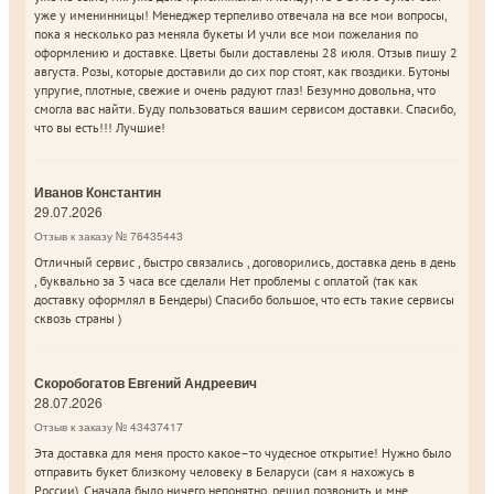
уже у именинницы! Менеджер терпеливо отвечала на все мои вопросы,
пока я несколько раз меняла букеты И учли все мои пожелания по
оформлению и доставке. Цветы были доставлены 28 июля. Отзыв пишу 2
августа. Розы, которые доставили до сих пор стоят, как гвоздики. Бутоны
упругие, плотные, свежие и очень радуют глаз! Безумно довольна, что
смогла вас найти. Буду пользоваться вашим сервисом доставки. Спасибо,
что вы есть!!! Лучшие!
Иванов Константин
29.07.2026
Отзыв к заказу № 76435443
Отличный сервис , быстро связались , договорились, доставка день в день
, буквально за 3 часа все сделали Нет проблемы с оплатой (так как
доставку оформлял в Бендеры) Спасибо большое, что есть такие сервисы
сквозь страны )
Скоробогатов Евгений Андреевич
28.07.2026
Отзыв к заказу № 43437417
Эта доставка для меня просто какое–то чудесное открытие! Нужно было
отправить букет близкому человеку в Беларуси (сам я нахожусь в
России). Сначала было ничего непонятно, решил позвонить и мне