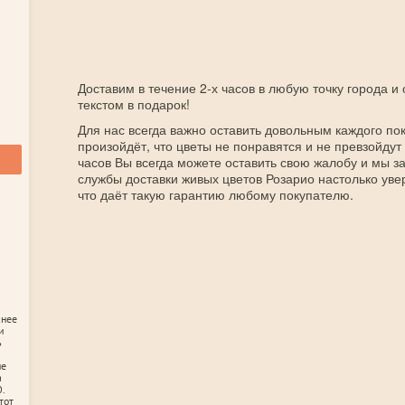
Доставим в течение 2-х часов в любую точку города и
текстом в подарок!
Для нас всегда важно оставить довольным каждого пок
произойдёт, что цветы не понравятся и не превзойдут
часов Вы всегда можете оставить свою жалобу и мы 
службы доставки живых цветов Розарио настолько уве
что даёт такую гарантию любому покупателю.
анее
и
ь
не
а
.
тот