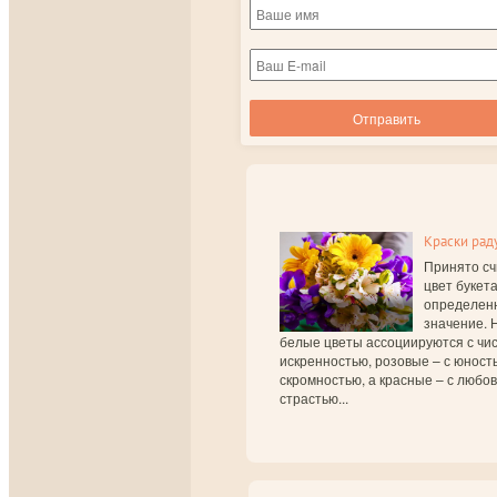
Краски рад
Принято сч
цвет букет
определен
значение. 
белые цветы ассоциируются с чис
искренностью, розовые – с юност
скромностью, а красные – с любо
страстью...