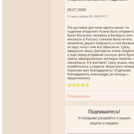
28.07.2026
Отзыв к заказу № 43437417
Эта доставка для меня просто какое–то
чудесное открытие! Нужно было отправит
букет близкому человеку в Беларуси (сам 
нахожусь в России). Сначала было ничего
непонятно, решил позвонить и мне буквал
за пару минут мне всё объяснили. Сразу
оформили заказ. Доставили очень операт
и ещё перед отправкой скинули фото буке
Цветы невооружённым взглядом понятно, 
свежайшие. Я в восторге! Сразу видно, лю
позаботились о сервисе. Выше всех похвал
Огромная вам благодарность! Отдельная
благодарность Александре, за помощь с
оформлением)
Показать все
Подпишитесь!
И первыми узнавайте о наших
акциях и скидках