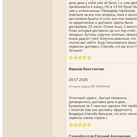
день день у меня уже не было, т.к. уже ден
приближался к концу, НО в 19:00 букет б
уже у именинницы! Менеджер терпеливо
отвечала на все мои вопросы, пока я неск
раз меняла букеты И учли все мои пожел
по оформлению и доставке. Цветы были
доставлены 28 июля. Отзыв пишу 2 август
Розы, которые доставили до сих пор стоят,
гвоздики. Бутоны упругие, плотные, свежи
очень радуют глаз! Безумно довольна, что
смогла вас найти. Буду пользоваться ваш
сервисом доставки. Спасибо, что вы есть!!!
Лучшие!
Иванов Константин
29.07.2026
Отзыв к заказу № 76435443
Отличный сервис , быстро связались ,
договорились, доставка день в день ,
буквально за 3 часа все сделали Нет про
с оплатой (так как доставку оформлял в
Бендеры) Спасибо большое, что есть такие
сервисы сквозь страны )
Скоробогатов Евгений Андреевич