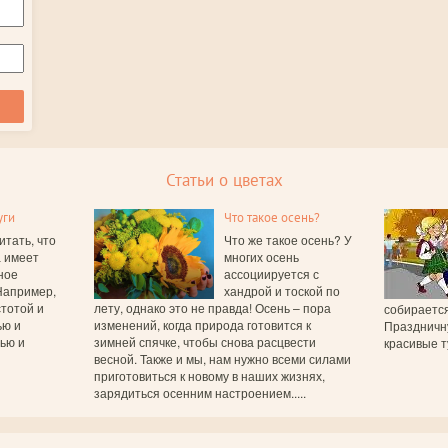
Статьи о цветах
уги
Что такое осень?
итать, что
Что же такое осень? У
а имеет
многих осень
ное
ассоциируется с
Например,
хандрой и тоской по
тотой и
лету, однако это не правда! Осень – пора
собирается
ью и
изменений, когда природа готовится к
Праздничн
вью и
зимней спячке, чтобы снова расцвести
красивые т
весной. Также и мы, нам нужно всеми силами
приготовиться к новому в наших жизнях,
зарядиться осенним настроением.....