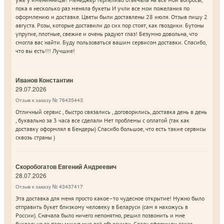
пока я несколько раз меняла букеты И учли все мои пожелания по
оформлению и доставке. Цветы были доставлены 28 июля. Отзыв пишу 2
августа. Розы, которые доставили до сих пор стоят, как гвоздики. Бутоны
упругие, плотные, свежие и очень радуют глаз! Безумно довольна, что
смогла вас найти. Буду пользоваться вашим сервисом доставки. Спасибо,
что вы есть!!! Лучшие!
Иванов Константин
29.07.2026
Отзыв к заказу № 76435443
Отличный сервис , быстро связались , договорились, доставка день в день
, буквально за 3 часа все сделали Нет проблемы с оплатой (так как
доставку оформлял в Бендеры) Спасибо большое, что есть такие сервисы
сквозь страны )
Скоробогатов Евгений Андреевич
28.07.2026
Отзыв к заказу № 43437417
Эта доставка для меня просто какое–то чудесное открытие! Нужно было
отправить букет близкому человеку в Беларуси (сам я нахожусь в
России). Сначала было ничего непонятно, решил позвонить и мне
буквально за пару минут мне всё объяснили. Сразу оформили заказ.