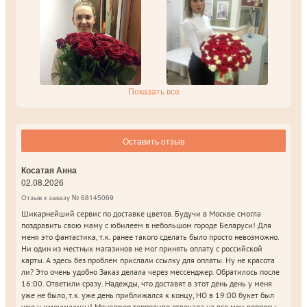
Показать все
Оставить отзыв
Косатая Анна
02.08.2026
Отзыв к заказу № 68145069
Шикарнейший сервис по доставке цветов. Будучи в Москве смогла
поздравить свою маму с юбилеем в небольшом городе Беларуси! Для
меня это фантастика, т.к. ранее такого сделать было просто невозможно.
Ни один из местных магазинов не мог принять оплату с российской
карты. А здесь без проблем прислали ссылку для оплаты. Ну не красота
ли? Это очень удобно Заказ делала через мессенджер. Обратилось после
16:00. Ответили сразу. Надежды, что доставят в этот день день у меня
уже не было, т.к. уже день приближался к концу, НО в 19:00 букет был
уже у именинницы! Менеджер терпеливо отвечала на все мои вопросы,