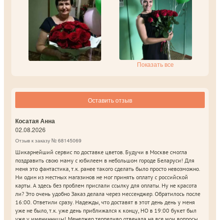
Показать все
Оставить отзыв
Косатая Анна
02.08.2026
Отзыв к заказу № 68145069
Шикарнейший сервис по доставке цветов. Будучи в Москве смогла
поздравить свою маму с юбилеем в небольшом городе Беларуси! Для
меня это фантастика, т.к. ранее такого сделать было просто невозможно.
Ни один из местных магазинов не мог принять оплату с российской
карты. А здесь без проблем прислали ссылку для оплаты. Ну не красота
ли? Это очень удобно Заказ делала через мессенджер. Обратилось после
16:00. Ответили сразу. Надежды, что доставят в этот день день у меня
уже не было, т.к. уже день приближался к концу, НО в 19:00 букет был
уже у именинницы! Менеджер терпеливо отвечала на все мои вопросы,