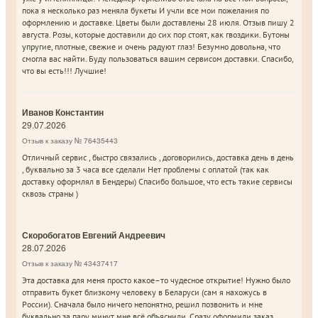
пока я несколько раз меняла букеты И учли все мои пожелания по
оформлению и доставке. Цветы были доставлены 28 июля. Отзыв пишу 2
августа. Розы, которые доставили до сих пор стоят, как гвоздики. Бутоны
упругие, плотные, свежие и очень радуют глаз! Безумно довольна, что
смогла вас найти. Буду пользоваться вашим сервисом доставки. Спасибо,
что вы есть!!! Лучшие!
Иванов Константин
29.07.2026
Отзыв к заказу № 76435443
Отличный сервис , быстро связались , договорились, доставка день в день
, буквально за 3 часа все сделали Нет проблемы с оплатой (так как
доставку оформлял в Бендеры) Спасибо большое, что есть такие сервисы
сквозь страны )
Скоробогатов Евгений Андреевич
28.07.2026
Отзыв к заказу № 43437417
Эта доставка для меня просто какое–то чудесное открытие! Нужно было
отправить букет близкому человеку в Беларуси (сам я нахожусь в
России). Сначала было ничего непонятно, решил позвонить и мне
буквально за пару минут мне всё объяснили. Сразу оформили заказ.