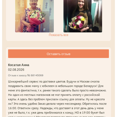
Показать все
Оставить отзыв
Косатая Анна
02.08.2026
Отзыв к заказу № 68145069
Шикарнейший сервис по доставке цветов. Будучи в Москве смогла
поздравить свою маму с юбилеем в небольшом городе Беларуси! Для
меня это фантастика, т.к. ранее такого сделать было просто невозможно.
Ни один из местных магазинов не мог принять оплату с российской
карты. А здесь без проблем прислали ссылку для оплаты. Ну не красота
ли? Это очень удобно Заказ делала через мессенджер. Обратилось после
16:00. Ответили сразу. Надежды, что доставят в этот день день у меня
уже не было, т.к. уже день приближался к концу, НО в 19:00 букет был
уже у именинницы! Менеджер терпеливо отвечала на все мои вопросы,