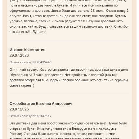
пока я несколько раз меняла букеты И учли все мои пожелания по
оформлению и доставке. Цветы были доставлены 28 июля. Отзыв пишу 2
августа. Розы, которые доставили до сих пор стоят, как гвоздики. Бутоны
упругие, плотные, свежие и очень радуют глаз! Безумно довольна, что
смогла вас найти. Буду пользоваться вашим сервисом доставки. Спасибо,
что вы есть!!! Лучшие!
Иванов Константин
29.07.2026
Отзыв к заказу № 76435443
Отличный сервис , быстро связались , договорились, доставка день в день
, буквально за 3 часа все сделали Нет проблемы с оплатой (так как
доставку оформлял в Бендеры) Спасибо большое, что есть такие сервисы
сквозь страны )
Скоробогатов Евгений Андреевич
28.07.2026
Отзыв к заказу № 43437417
Эта доставка для меня просто какое–то чудесное открытие! Нужно было
отправить букет близкому человеку в Беларуси (сам я нахожусь в
России). Сначала было ничего непонятно, решил позвонить и мне
буквально за пару минут мне всё объяснили. Сразу оформили заказ.