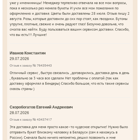
уже у именинницы! Менеджер терпеливо отвечала на все мои вопросы,
пока я несколько раз меняла букеты И учли все мои пожелания по
оформлению и доставке. Цветы были доставлены 28 июля. Отзыв пишу 2
августа. Розы, которые доставили до сих пор стоят, как гвоздики. Бутоны
упругие, плотные, свежие и очень радуют глаз! Безумно довольна, что
смогла вас найти. Буду пользоваться вашим сервисом доставки. Спасибо,
что вы есть!!! Лучшие!
Иванов Константин
29.07.2026
Отзыв к заказу № 76435443
Отличный сервис , быстро связались , договорились, доставка день в день
, буквально за 3 часа все сделали Нет проблемы с оплатой (так как
доставку оформлял в Бендеры) Спасибо большое, что есть такие сервисы
сквозь страны )
Скоробогатов Евгений Андреевич
28.07.2026
Отзыв к заказу № 43437417
Эта доставка для меня просто какое–то чудесное открытие! Нужно было
отправить букет близкому человеку в Беларуси (сам я нахожусь в
России). Сначала было ничего непонятно, решил позвонить и мне