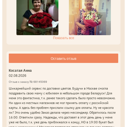
Показать все
Оставить отзыв
Косатая Анна
02.08.2026
Отзыв к заказу № 68145069
Шикарнейший сервис по доставке цветов. Будучи в Москве смогла
поздравить свою маму с юбилеем в небольшом городе Беларуси! Для
меня это фантастика, т.к. ранее такого сделать было просто невозможно.
Ни один из местных магазинов не мог принять оплату с российской
карты. А здесь без проблем прислали ссылку для оплаты. Ну не красота
ли? Это очень удобно Заказ делала через мессенджер. Обратилось после
16:00. Ответили сразу. Надежды, что доставят в этот день день у меня
уже не было, т.к. уже день приближался к концу, НО в 19:00 букет был
уже у именинницы! Менеджер терпеливо отвечала на все мои вопросы,