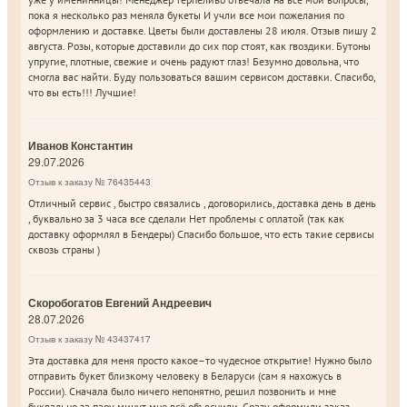
пока я несколько раз меняла букеты И учли все мои пожелания по
оформлению и доставке. Цветы были доставлены 28 июля. Отзыв пишу 2
августа. Розы, которые доставили до сих пор стоят, как гвоздики. Бутоны
упругие, плотные, свежие и очень радуют глаз! Безумно довольна, что
смогла вас найти. Буду пользоваться вашим сервисом доставки. Спасибо,
что вы есть!!! Лучшие!
Иванов Константин
29.07.2026
Отзыв к заказу № 76435443
Отличный сервис , быстро связались , договорились, доставка день в день
, буквально за 3 часа все сделали Нет проблемы с оплатой (так как
доставку оформлял в Бендеры) Спасибо большое, что есть такие сервисы
сквозь страны )
Скоробогатов Евгений Андреевич
28.07.2026
Отзыв к заказу № 43437417
Эта доставка для меня просто какое–то чудесное открытие! Нужно было
отправить букет близкому человеку в Беларуси (сам я нахожусь в
России). Сначала было ничего непонятно, решил позвонить и мне
буквально за пару минут мне всё объяснили. Сразу оформили заказ.