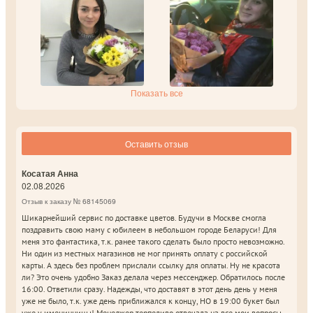
Показать все
Оставить отзыв
Косатая Анна
02.08.2026
Отзыв к заказу № 68145069
Шикарнейший сервис по доставке цветов. Будучи в Москве смогла
поздравить свою маму с юбилеем в небольшом городе Беларуси! Для
меня это фантастика, т.к. ранее такого сделать было просто невозможно.
Ни один из местных магазинов не мог принять оплату с российской
карты. А здесь без проблем прислали ссылку для оплаты. Ну не красота
ли? Это очень удобно Заказ делала через мессенджер. Обратилось после
16:00. Ответили сразу. Надежды, что доставят в этот день день у меня
уже не было, т.к. уже день приближался к концу, НО в 19:00 букет был
уже у именинницы! Менеджер терпеливо отвечала на все мои вопросы,