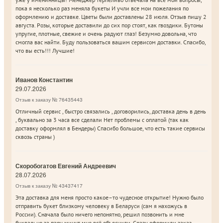
пока я несколько раз меняла букеты И учли все мои пожелания по
оформлению и доставке. Цветы были доставлены 28 июля. Отзыв пишу 2
августа. Розы, которые доставили до сих пор стоят, как гвоздики. Бутоны
упругие, плотные, свежие и очень радуют глаз! Безумно довольна, что
смогла вас найти. Буду пользоваться вашим сервисом доставки. Спасибо,
что вы есть!!! Лучшие!
Иванов Константин
29.07.2026
Отзыв к заказу № 76435443
Отличный сервис , быстро связались , договорились, доставка день в день
, буквально за 3 часа все сделали Нет проблемы с оплатой (так как
доставку оформлял в Бендеры) Спасибо большое, что есть такие сервисы
сквозь страны )
Скоробогатов Евгений Андреевич
28.07.2026
Отзыв к заказу № 43437417
Эта доставка для меня просто какое–то чудесное открытие! Нужно было
отправить букет близкому человеку в Беларуси (сам я нахожусь в
России). Сначала было ничего непонятно, решил позвонить и мне
буквально за пару минут мне всё объяснили. Сразу оформили заказ.