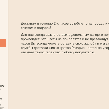
Доставим в течение 2-х часов в любую точку города и
текстом в подарок!
Для нас всегда важно оставить довольным каждого пок
произойдёт, что цветы не понравятся и не превзойдут
часов Вы всегда можете оставить свою жалобу и мы 
службы доставки живых цветов Розарио настолько уве
что даёт такую гарантию любому покупателю.
анее
и
ь
не
а
.
тот