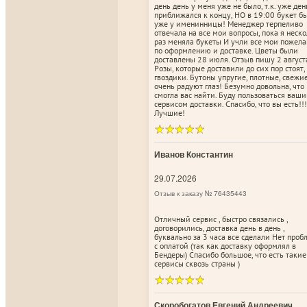
день день у меня уже не было, т.к. уже ден
приближался к концу, НО в 19:00 букет б
уже у именинницы! Менеджер терпеливо
отвечала на все мои вопросы, пока я неск
раз меняла букеты И учли все мои пожел
по оформлению и доставке. Цветы были
доставлены 28 июля. Отзыв пишу 2 август
Розы, которые доставили до сих пор стоят,
гвоздики. Бутоны упругие, плотные, свежи
очень радуют глаз! Безумно довольна, что
смогла вас найти. Буду пользоваться ваш
сервисом доставки. Спасибо, что вы есть!!!
Лучшие!
Иванов Константин
29.07.2026
Отзыв к заказу № 76435443
Отличный сервис , быстро связались ,
договорились, доставка день в день ,
буквально за 3 часа все сделали Нет про
с оплатой (так как доставку оформлял в
Бендеры) Спасибо большое, что есть такие
сервисы сквозь страны )
Скоробогатов Евгений Андреевич