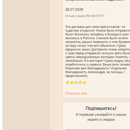
28.07.2026
Отзыв к заказу № 43437417
Эта доставка для меня просто какое–то
чудесное открытие! Нужно было отправит
букет близкому человеку в Беларуси (сам 
нахожусь в России). Сначала было ничего
непонятно, решил позвонить и мне буквал
за пару минут мне всё объяснили. Сразу
оформили заказ. Доставили очень операт
и ещё перед отправкой скинули фото буке
Цветы невооружённым взглядом понятно, 
свежайшие. Я в восторге! Сразу видно, лю
позаботились о сервисе. Выше всех похвал
Огромная вам благодарность! Отдельная
благодарность Александре, за помощь с
оформлением)
Показать все
Подпишитесь!
И первыми узнавайте о наших
акциях и скидках