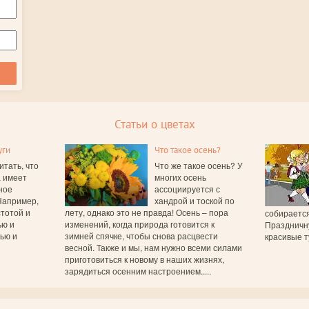
Статьи о цветах
уги
Что такое осень?
итать, что
Что же такое осень? У
а имеет
многих осень
ное
ассоциируется с
Например,
хандрой и тоской по
тотой и
лету, однако это не правда! Осень – пора
собирается
ью и
изменений, когда природа готовится к
Праздничн
вью и
зимней спячке, чтобы снова расцвести
красивые т
весной. Также и мы, нам нужно всеми силами
приготовиться к новому в наших жизнях,
зарядиться осенним настроением.....