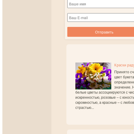
Краски рад
Принято сч
цвет букет
определен
значение. 
белые цветы ассоциируются с чис
искренностью, розовые – с юност
скромностью, а красные – с любо
страстью...