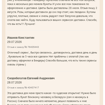
пока я несколько раз меняла букеты И учли все мои пожелания по
оформлению и доставке. Цветы были доставлены 28 июля. Отзыв пишу 2
августа. Розы, которые доставили до сих пор стоят, как гвоздики. Бутоны
упругие, плотные, свежие и очень радуют глаз! Безумно довольна, что
смогла вас найти. Буду пользоваться вашим сервисом доставки. Спасибо,
что вы есть!!! Лучшие!
Иванов Константин
29.07.2026
Отзыв к заказу № 76435443
Отличный сервис , быстро связались , договорились, доставка день в день
, буквально за 3 часа все сделали Нет проблемы с оплатой (так как
доставку оформлял в Бендеры) Спасибо большое, что есть такие сервисы
сквозь страны )
Скоробогатов Евгений Андреевич
28.07.2026
Отзыв к заказу № 43437417
Эта доставка для меня просто какое–то чудесное открытие! Нужно было
отправить букет близкому человеку в Беларуси (сам я нахожусь в
России). Сначала было ничего непонятно, решил позвонить и мне
буквально за пару минут мне всё объяснили. Сразу оформили заказ.