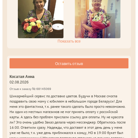
Показать все
Оставить отзыв
Косатая Анна
02.08.2026
Отзыв к заказу № 68145069
Шикарнейший сервис по доставке цветов. Будучи в Москве смогла
поздравить свою маму с юбилеем в небольшом городе Беларуси! Для
меня это фантастика, т.к. ранее такого сделать было просто невозможно.
Ни один из местных магазинов не мог принять оплату с российской
карты. А здесь без проблем прислали ссылку для оплаты. Ну не красота
ли? Это очень удобно Заказ делала через мессенджер. Обратилось после
16:00. Ответили сразу. Надежды, что доставят в этот день день у меня
уже не было, т.к. уже день приближался к концу, НО в 19:00 букет был
уже у именинницы! Менеджер терпеливо отвечала на все мои вопросы,