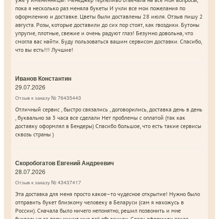
пока я несколько раз меняла букеты И учли все мои пожелания по
оформлению и доставке. Цветы были доставлены 28 июля. Отзыв пишу 2
августа. Розы, которые доставили до сих пор стоят, как гвоздики. Бутоны
упругие, плотные, свежие и очень радуют глаз! Безумно довольна, что
смогла вас найти. Буду пользоваться вашим сервисом доставки. Спасибо,
что вы есть!!! Лучшие!
Иванов Константин
29.07.2026
Отзыв к заказу № 76435443
Отличный сервис , быстро связались , договорились, доставка день в день
, буквально за 3 часа все сделали Нет проблемы с оплатой (так как
доставку оформлял в Бендеры) Спасибо большое, что есть такие сервисы
сквозь страны )
Скоробогатов Евгений Андреевич
28.07.2026
Отзыв к заказу № 43437417
Эта доставка для меня просто какое–то чудесное открытие! Нужно было
отправить букет близкому человеку в Беларуси (сам я нахожусь в
России). Сначала было ничего непонятно, решил позвонить и мне
буквально за пару минут мне всё объяснили. Сразу оформили заказ.