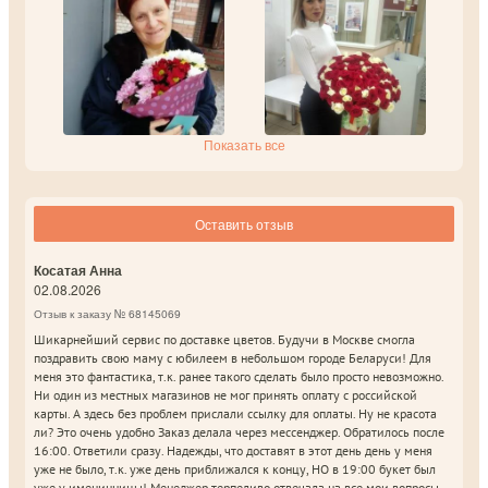
Показать все
Оставить отзыв
Косатая Анна
02.08.2026
Отзыв к заказу № 68145069
Шикарнейший сервис по доставке цветов. Будучи в Москве смогла
поздравить свою маму с юбилеем в небольшом городе Беларуси! Для
меня это фантастика, т.к. ранее такого сделать было просто невозможно.
Ни один из местных магазинов не мог принять оплату с российской
карты. А здесь без проблем прислали ссылку для оплаты. Ну не красота
ли? Это очень удобно Заказ делала через мессенджер. Обратилось после
16:00. Ответили сразу. Надежды, что доставят в этот день день у меня
уже не было, т.к. уже день приближался к концу, НО в 19:00 букет был
уже у именинницы! Менеджер терпеливо отвечала на все мои вопросы,