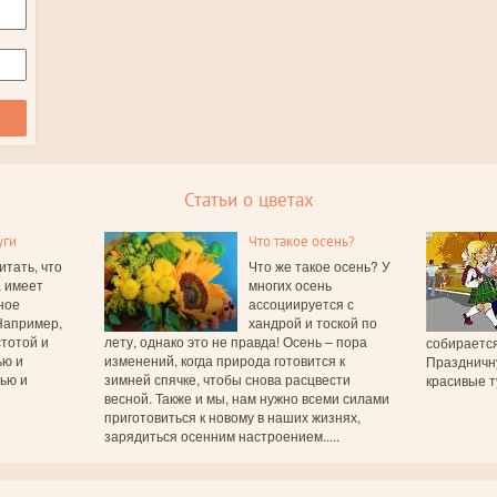
Статьи о цветах
уги
Что такое осень?
итать, что
Что же такое осень? У
а имеет
многих осень
ное
ассоциируется с
Например,
хандрой и тоской по
тотой и
лету, однако это не правда! Осень – пора
собирается
ью и
изменений, когда природа готовится к
Праздничн
вью и
зимней спячке, чтобы снова расцвести
красивые т
весной. Также и мы, нам нужно всеми силами
приготовиться к новому в наших жизнях,
зарядиться осенним настроением.....