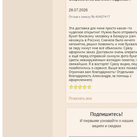
28.07.2026
Отзыв к заказу № 43437417
Эта доставка для меня просто какое–то
чудесное открытие! Нужно было отправит
букет близкому человеку в Беларуси (сам 
нахожусь в России). Сначала было ничего
непонятно, решил позвонить и мне буквал
за пару минут мне всё объяснили. Сразу
оформили заказ. Доставили очень операт
и ещё перед отправкой скинули фото буке
Цветы невооружённым взглядом понятно, 
свежайшие. Я в восторге! Сразу видно, лю
позаботились о сервисе. Выше всех похвал
Огромная вам благодарность! Отдельная
благодарность Александре, за помощь с
оформлением)
Показать все
Подпишитесь!
И первыми узнавайте о наших
акциях и скидках