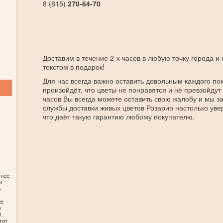
8 (815)
270-64-70
Доставим в течение 2-х часов в любую точку города и
текстом в подарок!
Для нас всегда важно оставить довольным каждого пок
произойдёт, что цветы не понравятся и не превзойдут
часов Вы всегда можете оставить свою жалобу и мы 
службы доставки живых цветов Розарио настолько уве
что даёт такую гарантию любому покупателю.
анее
и
ь
не
а
.
тот