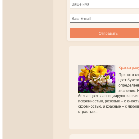
Краски рад
Принято сч
цвет букет
определен
значение. 
белые цветы ассоциируются с чис
искренностью, розовые – с юност
скромностью, а красные – с любо
страстью...