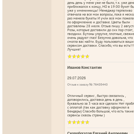
день день у меня уже не было, т.к. уже ден
приближался к концу, НО в 19:00 букет б
уже у именинницы! Менеджер терпеливо
отвечала на все мои вопросы, пока я неск
раз меняла букеты И учли все мои пожел
по оформлению и доставке. Цветы были
доставлены 28 июля. Отзыв пишу 2 август
Розы, которые доставили до сих пор стоят,
гвоздики. Бутоны упругие, плотные, свежи
очень радуют глаз! Безумно довольна, что
смогла вас найти. Буду пользоваться ваш
сервисом доставки. Спасибо, что вы есть!!!
Лучшие!
Иванов Константин
29.07.2026
Отзыв к заказу № 76435443
Отличный сервис , быстро связались ,
договорились, доставка день в день ,
буквально за 3 часа все сделали Нет про
с оплатой (так как доставку оформлял в
Бендеры) Спасибо большое, что есть такие
сервисы сквозь страны )
Скоробогатов Евгений Андреевич