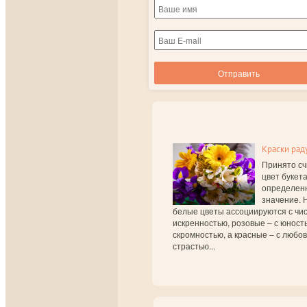
Краски рад
Принято сч
цвет букет
определен
значение. 
белые цветы ассоциируются с чис
искренностью, розовые – с юност
скромностью, а красные – с любо
страстью...