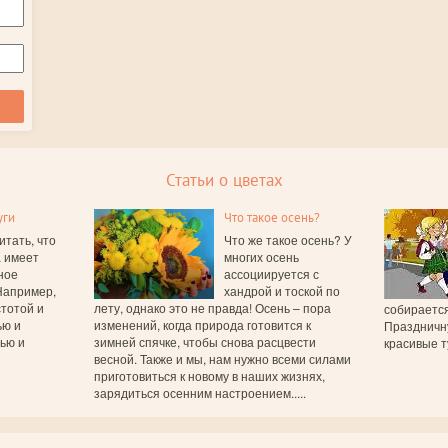
Статьи о цветах
уги
Что такое осень?
итать, что
Что же такое осень? У
а имеет
многих осень
ное
ассоциируется с
Например,
хандрой и тоской по
тотой и
лету, однако это не правда! Осень – пора
собирается
ью и
изменений, когда природа готовится к
Праздничн
вью и
зимней спячке, чтобы снова расцвести
красивые т
весной. Также и мы, нам нужно всеми силами
приготовиться к новому в наших жизнях,
зарядиться осенним настроением.....