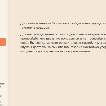
Доставим в течение 2-х часов в любую точку города и
текстом в подарок!
Для нас всегда важно оставить довольным каждого пок
произойдёт, что цветы не понравятся и не превзойдут
часов Вы всегда можете оставить свою жалобу и мы 
службы доставки живых цветов Розарио настолько уве
что даёт такую гарантию любому покупателю.
анее
и
ь
не
а
.
тот