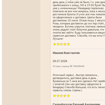
день день у меня уже не было, т.к. уже ден
приближался к концу, НО в 19:00 букет б
уже у именинницы! Менеджер терпеливо
отвечала на все мои вопросы, пока я неск
раз меняла букеты И учли все мои пожел
по оформлению и доставке. Цветы были
доставлены 28 июля. Отзыв пишу 2 август
Розы, которые доставили до сих пор стоят,
гвоздики. Бутоны упругие, плотные, свежи
очень радуют глаз! Безумно довольна, что
смогла вас найти. Буду пользоваться ваш
сервисом доставки. Спасибо, что вы есть!!!
Лучшие!
Иванов Константин
29.07.2026
Отзыв к заказу № 76435443
Отличный сервис , быстро связались ,
договорились, доставка день в день ,
буквально за 3 часа все сделали Нет про
с оплатой (так как доставку оформлял в
Бендеры) Спасибо большое, что есть такие
сервисы сквозь страны )
Скоробогатов Евгений Андреевич