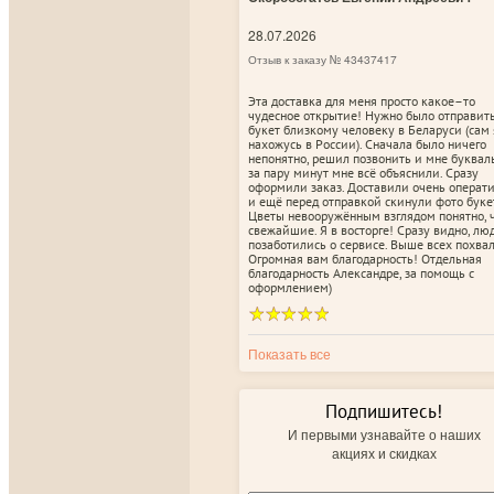
28.07.2026
Отзыв к заказу № 43437417
Эта доставка для меня просто какое–то
чудесное открытие! Нужно было отправит
букет близкому человеку в Беларуси (сам 
нахожусь в России). Сначала было ничего
непонятно, решил позвонить и мне буквал
за пару минут мне всё объяснили. Сразу
оформили заказ. Доставили очень операт
и ещё перед отправкой скинули фото буке
Цветы невооружённым взглядом понятно, 
свежайшие. Я в восторге! Сразу видно, лю
позаботились о сервисе. Выше всех похвал
Огромная вам благодарность! Отдельная
благодарность Александре, за помощь с
оформлением)
Показать все
Подпишитесь!
И первыми узнавайте о наших
акциях и скидках