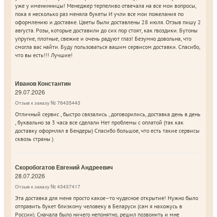
уже у именинницы! Менеджер терпеливо отвечала на все мои вопросы,
пока я несколько раз меняла букеты И учли все мои пожелания по
оформлению и доставке. Цветы были доставлены 28 июля. Отзыв пишу 2
августа. Розы, которые доставили до сих пор стоят, как гвоздики. Бутоны
упругие, плотные, свежие и очень радуют глаз! Безумно довольна, что
смогла вас найти. Буду пользоваться вашим сервисом доставки. Спасибо,
что вы есть!!! Лучшие!
Иванов Константин
29.07.2026
Отзыв к заказу № 76435443
Отличный сервис , быстро связались , договорились, доставка день в день
, буквально за 3 часа все сделали Нет проблемы с оплатой (так как
доставку оформлял в Бендеры) Спасибо большое, что есть такие сервисы
сквозь страны )
Скоробогатов Евгений Андреевич
28.07.2026
Отзыв к заказу № 43437417
Эта доставка для меня просто какое–то чудесное открытие! Нужно было
отправить букет близкому человеку в Беларуси (сам я нахожусь в
России). Сначала было ничего непонятно, решил позвонить и мне