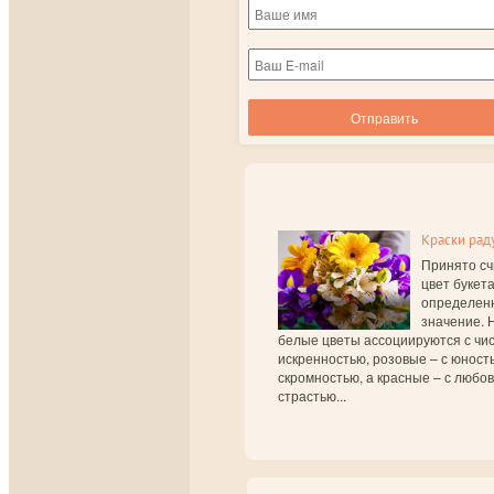
Краски рад
Принято сч
цвет букет
определен
значение. 
белые цветы ассоциируются с чис
искренностью, розовые – с юност
скромностью, а красные – с любо
страстью...