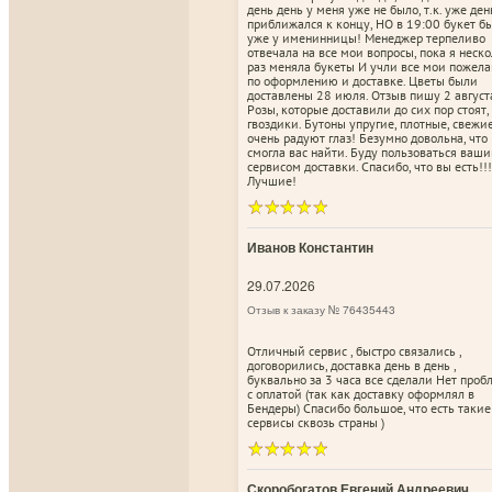
день день у меня уже не было, т.к. уже ден
приближался к концу, НО в 19:00 букет б
уже у именинницы! Менеджер терпеливо
отвечала на все мои вопросы, пока я неск
раз меняла букеты И учли все мои пожел
по оформлению и доставке. Цветы были
доставлены 28 июля. Отзыв пишу 2 август
Розы, которые доставили до сих пор стоят,
гвоздики. Бутоны упругие, плотные, свежи
очень радуют глаз! Безумно довольна, что
смогла вас найти. Буду пользоваться ваш
сервисом доставки. Спасибо, что вы есть!!!
Лучшие!
Иванов Константин
29.07.2026
Отзыв к заказу № 76435443
Отличный сервис , быстро связались ,
договорились, доставка день в день ,
буквально за 3 часа все сделали Нет про
с оплатой (так как доставку оформлял в
Бендеры) Спасибо большое, что есть такие
сервисы сквозь страны )
Скоробогатов Евгений Андреевич