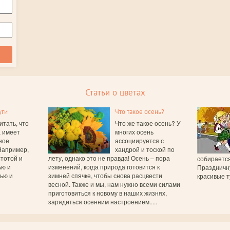
Статьи о цветах
уги
Что такое осень?
итать, что
Что же такое осень? У
а имеет
многих осень
ное
ассоциируется с
Например,
хандрой и тоской по
тотой и
лету, однако это не правда! Осень – пора
собирается
ью и
изменений, когда природа готовится к
Праздничн
вью и
зимней спячке, чтобы снова расцвести
красивые т
весной. Также и мы, нам нужно всеми силами
приготовиться к новому в наших жизнях,
зарядиться осенним настроением.....