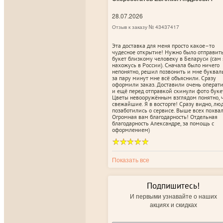
28.07.2026
Отзыв к заказу № 43437417
Эта доставка для меня просто какое–то
чудесное открытие! Нужно было отправит
букет близкому человеку в Беларуси (сам 
нахожусь в России). Сначала было ничего
непонятно, решил позвонить и мне буквал
за пару минут мне всё объяснили. Сразу
оформили заказ. Доставили очень операт
и ещё перед отправкой скинули фото буке
Цветы невооружённым взглядом понятно, 
свежайшие. Я в восторге! Сразу видно, лю
позаботились о сервисе. Выше всех похвал
Огромная вам благодарность! Отдельная
благодарность Александре, за помощь с
оформлением)
Показать все
Подпишитесь!
И первыми узнавайте о наших
акциях и скидках