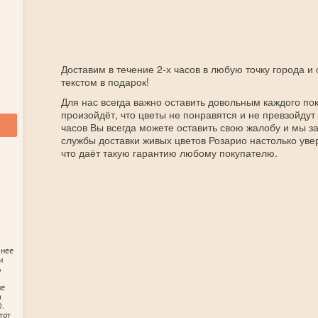
Доставим в течение 2-х часов в любую точку города и
текстом в подарок!
Для нас всегда важно оставить довольным каждого пок
произойдёт, что цветы не понравятся и не превзойдут
часов Вы всегда можете оставить свою жалобу и мы 
службы доставки живых цветов Розарио настолько уве
что даёт такую гарантию любому покупателю.
анее
и
ь
не
а
.
тот