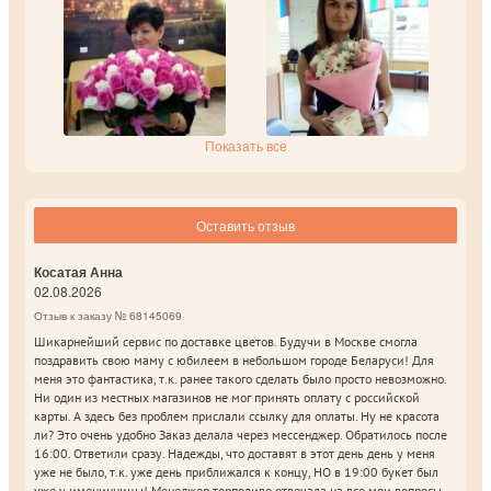
Показать все
Оставить отзыв
Косатая Анна
02.08.2026
Отзыв к заказу № 68145069
Шикарнейший сервис по доставке цветов. Будучи в Москве смогла
поздравить свою маму с юбилеем в небольшом городе Беларуси! Для
меня это фантастика, т.к. ранее такого сделать было просто невозможно.
Ни один из местных магазинов не мог принять оплату с российской
карты. А здесь без проблем прислали ссылку для оплаты. Ну не красота
ли? Это очень удобно Заказ делала через мессенджер. Обратилось после
16:00. Ответили сразу. Надежды, что доставят в этот день день у меня
уже не было, т.к. уже день приближался к концу, НО в 19:00 букет был
уже у именинницы! Менеджер терпеливо отвечала на все мои вопросы,