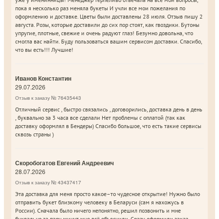
пока я несколько раз меняла букеты И учли все мои пожелания по
оформлению и доставке. Цветы были доставлены 28 июля. Отзыв пишу 2
августа. Розы, которые доставили до сих пор стоят, как гвоздики. Бутоны
упругие, плотные, свежие и очень радуют глаз! Безумно довольна, что
смогла вас найти. Буду пользоваться вашим сервисом доставки. Спасибо,
что вы есть!!! Лучшие!
Иванов Константин
29.07.2026
Отзыв к заказу № 76435443
Отличный сервис , быстро связались , договорились, доставка день в день
, буквально за 3 часа все сделали Нет проблемы с оплатой (так как
доставку оформлял в Бендеры) Спасибо большое, что есть такие сервисы
сквозь страны )
Скоробогатов Евгений Андреевич
28.07.2026
Отзыв к заказу № 43437417
Эта доставка для меня просто какое–то чудесное открытие! Нужно было
отправить букет близкому человеку в Беларуси (сам я нахожусь в
России). Сначала было ничего непонятно, решил позвонить и мне
буквально за пару минут мне всё объяснили. Сразу оформили заказ.