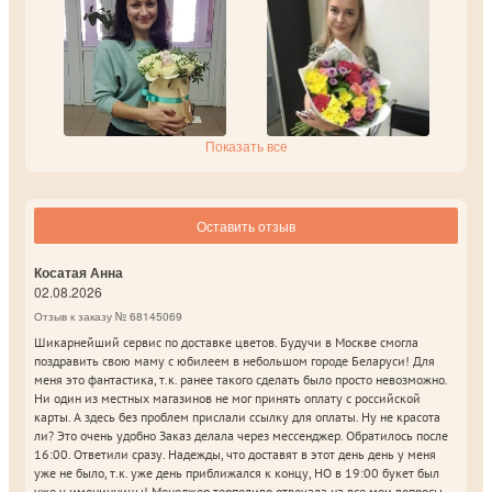
Показать все
Оставить отзыв
Косатая Анна
02.08.2026
Отзыв к заказу № 68145069
Шикарнейший сервис по доставке цветов. Будучи в Москве смогла
поздравить свою маму с юбилеем в небольшом городе Беларуси! Для
меня это фантастика, т.к. ранее такого сделать было просто невозможно.
Ни один из местных магазинов не мог принять оплату с российской
карты. А здесь без проблем прислали ссылку для оплаты. Ну не красота
ли? Это очень удобно Заказ делала через мессенджер. Обратилось после
16:00. Ответили сразу. Надежды, что доставят в этот день день у меня
уже не было, т.к. уже день приближался к концу, НО в 19:00 букет был
уже у именинницы! Менеджер терпеливо отвечала на все мои вопросы,