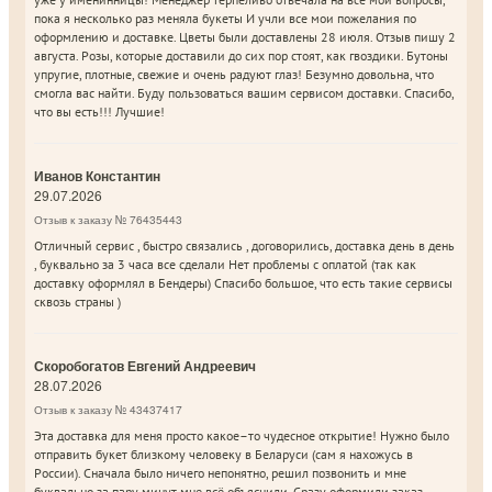
пока я несколько раз меняла букеты И учли все мои пожелания по
оформлению и доставке. Цветы были доставлены 28 июля. Отзыв пишу 2
августа. Розы, которые доставили до сих пор стоят, как гвоздики. Бутоны
упругие, плотные, свежие и очень радуют глаз! Безумно довольна, что
смогла вас найти. Буду пользоваться вашим сервисом доставки. Спасибо,
что вы есть!!! Лучшие!
Иванов Константин
29.07.2026
Отзыв к заказу № 76435443
Отличный сервис , быстро связались , договорились, доставка день в день
, буквально за 3 часа все сделали Нет проблемы с оплатой (так как
доставку оформлял в Бендеры) Спасибо большое, что есть такие сервисы
сквозь страны )
Скоробогатов Евгений Андреевич
28.07.2026
Отзыв к заказу № 43437417
Эта доставка для меня просто какое–то чудесное открытие! Нужно было
отправить букет близкому человеку в Беларуси (сам я нахожусь в
России). Сначала было ничего непонятно, решил позвонить и мне
буквально за пару минут мне всё объяснили. Сразу оформили заказ.