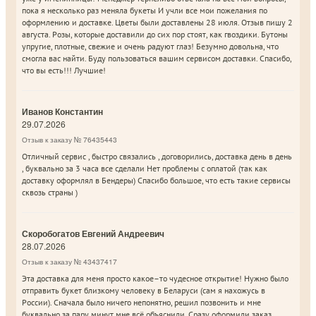
пока я несколько раз меняла букеты И учли все мои пожелания по
оформлению и доставке. Цветы были доставлены 28 июля. Отзыв пишу 2
августа. Розы, которые доставили до сих пор стоят, как гвоздики. Бутоны
упругие, плотные, свежие и очень радуют глаз! Безумно довольна, что
смогла вас найти. Буду пользоваться вашим сервисом доставки. Спасибо,
что вы есть!!! Лучшие!
Иванов Константин
29.07.2026
Отзыв к заказу № 76435443
Отличный сервис , быстро связались , договорились, доставка день в день
, буквально за 3 часа все сделали Нет проблемы с оплатой (так как
доставку оформлял в Бендеры) Спасибо большое, что есть такие сервисы
сквозь страны )
Скоробогатов Евгений Андреевич
28.07.2026
Отзыв к заказу № 43437417
Эта доставка для меня просто какое–то чудесное открытие! Нужно было
отправить букет близкому человеку в Беларуси (сам я нахожусь в
России). Сначала было ничего непонятно, решил позвонить и мне
буквально за пару минут мне всё объяснили. Сразу оформили заказ.