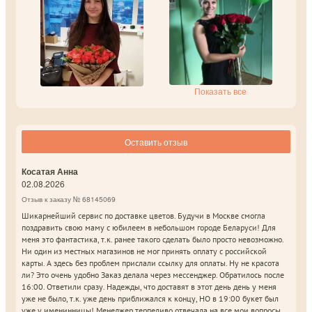
Показать все
Оставить отзыв
Косатая Анна
02.08.2026
Отзыв к заказу № 68145069
Шикарнейший сервис по доставке цветов. Будучи в Москве смогла
поздравить свою маму с юбилеем в небольшом городе Беларуси! Для
меня это фантастика, т.к. ранее такого сделать было просто невозможно.
Ни один из местных магазинов не мог принять оплату с российской
карты. А здесь без проблем прислали ссылку для оплаты. Ну не красота
ли? Это очень удобно Заказ делала через мессенджер. Обратилось после
16:00. Ответили сразу. Надежды, что доставят в этот день день у меня
уже не было, т.к. уже день приближался к концу, НО в 19:00 букет был
уже у именинницы! Менеджер терпеливо отвечала на все мои вопросы,