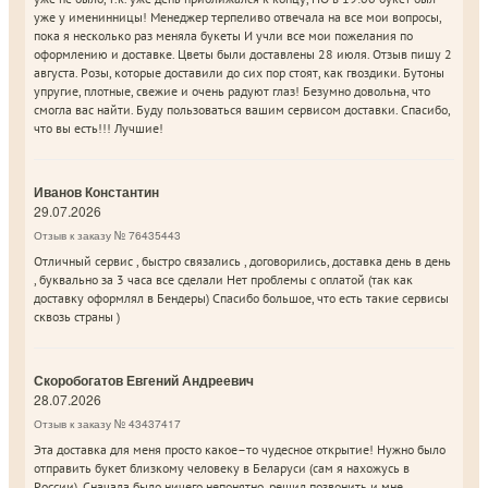
уже у именинницы! Менеджер терпеливо отвечала на все мои вопросы,
пока я несколько раз меняла букеты И учли все мои пожелания по
оформлению и доставке. Цветы были доставлены 28 июля. Отзыв пишу 2
августа. Розы, которые доставили до сих пор стоят, как гвоздики. Бутоны
упругие, плотные, свежие и очень радуют глаз! Безумно довольна, что
смогла вас найти. Буду пользоваться вашим сервисом доставки. Спасибо,
что вы есть!!! Лучшие!
Иванов Константин
29.07.2026
Отзыв к заказу № 76435443
Отличный сервис , быстро связались , договорились, доставка день в день
, буквально за 3 часа все сделали Нет проблемы с оплатой (так как
доставку оформлял в Бендеры) Спасибо большое, что есть такие сервисы
сквозь страны )
Скоробогатов Евгений Андреевич
28.07.2026
Отзыв к заказу № 43437417
Эта доставка для меня просто какое–то чудесное открытие! Нужно было
отправить букет близкому человеку в Беларуси (сам я нахожусь в
России). Сначала было ничего непонятно, решил позвонить и мне