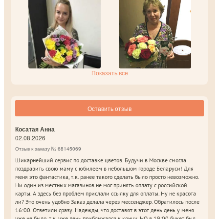
Показать все
Оставить отзыв
Косатая Анна
02.08.2026
Отзыв к заказу № 68145069
Шикарнейший сервис по доставке цветов. Будучи в Москве смогла
поздравить свою маму с юбилеем в небольшом городе Беларуси! Для
меня это фантастика, т.к. ранее такого сделать было просто невозможно.
Ни один из местных магазинов не мог принять оплату с российской
карты. А здесь без проблем прислали ссылку для оплаты. Ну не красота
ли? Это очень удобно Заказ делала через мессенджер. Обратилось после
16:00. Ответили сразу. Надежды, что доставят в этот день день у меня
уже не было, т.к. уже день приближался к концу, НО в 19:00 букет был