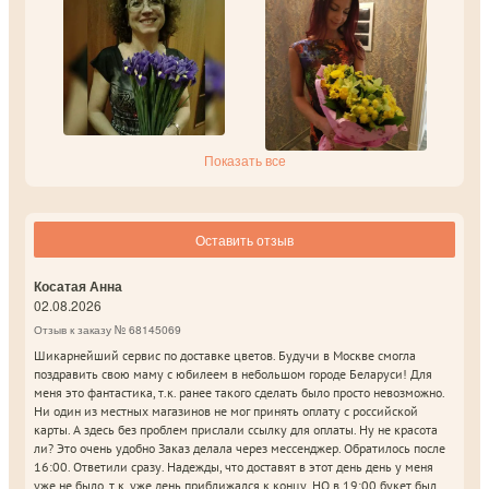
Показать все
Оставить отзыв
Косатая Анна
02.08.2026
Отзыв к заказу № 68145069
Шикарнейший сервис по доставке цветов. Будучи в Москве смогла
поздравить свою маму с юбилеем в небольшом городе Беларуси! Для
меня это фантастика, т.к. ранее такого сделать было просто невозможно.
Ни один из местных магазинов не мог принять оплату с российской
карты. А здесь без проблем прислали ссылку для оплаты. Ну не красота
ли? Это очень удобно Заказ делала через мессенджер. Обратилось после
16:00. Ответили сразу. Надежды, что доставят в этот день день у меня
уже не было, т.к. уже день приближался к концу, НО в 19:00 букет был