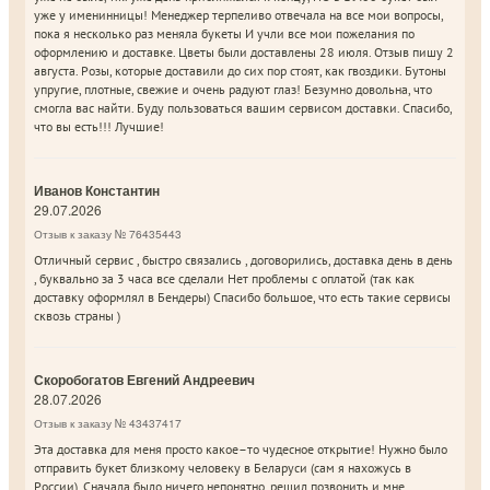
уже у именинницы! Менеджер терпеливо отвечала на все мои вопросы,
пока я несколько раз меняла букеты И учли все мои пожелания по
оформлению и доставке. Цветы были доставлены 28 июля. Отзыв пишу 2
августа. Розы, которые доставили до сих пор стоят, как гвоздики. Бутоны
упругие, плотные, свежие и очень радуют глаз! Безумно довольна, что
смогла вас найти. Буду пользоваться вашим сервисом доставки. Спасибо,
что вы есть!!! Лучшие!
Иванов Константин
29.07.2026
Отзыв к заказу № 76435443
Отличный сервис , быстро связались , договорились, доставка день в день
, буквально за 3 часа все сделали Нет проблемы с оплатой (так как
доставку оформлял в Бендеры) Спасибо большое, что есть такие сервисы
сквозь страны )
Скоробогатов Евгений Андреевич
28.07.2026
Отзыв к заказу № 43437417
Эта доставка для меня просто какое–то чудесное открытие! Нужно было
отправить букет близкому человеку в Беларуси (сам я нахожусь в
России). Сначала было ничего непонятно, решил позвонить и мне