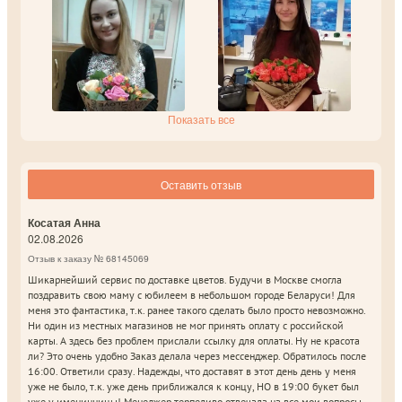
Показать все
Оставить отзыв
Косатая Анна
02.08.2026
Отзыв к заказу № 68145069
Шикарнейший сервис по доставке цветов. Будучи в Москве смогла
поздравить свою маму с юбилеем в небольшом городе Беларуси! Для
меня это фантастика, т.к. ранее такого сделать было просто невозможно.
Ни один из местных магазинов не мог принять оплату с российской
карты. А здесь без проблем прислали ссылку для оплаты. Ну не красота
ли? Это очень удобно Заказ делала через мессенджер. Обратилось после
16:00. Ответили сразу. Надежды, что доставят в этот день день у меня
уже не было, т.к. уже день приближался к концу, НО в 19:00 букет был
уже у именинницы! Менеджер терпеливо отвечала на все мои вопросы,