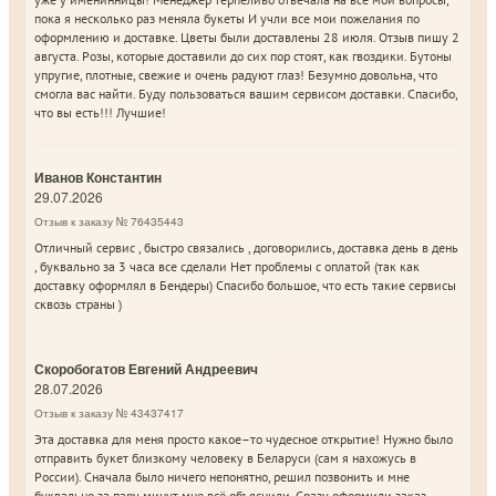
пока я несколько раз меняла букеты И учли все мои пожелания по
оформлению и доставке. Цветы были доставлены 28 июля. Отзыв пишу 2
августа. Розы, которые доставили до сих пор стоят, как гвоздики. Бутоны
упругие, плотные, свежие и очень радуют глаз! Безумно довольна, что
смогла вас найти. Буду пользоваться вашим сервисом доставки. Спасибо,
что вы есть!!! Лучшие!
Иванов Константин
29.07.2026
Отзыв к заказу № 76435443
Отличный сервис , быстро связались , договорились, доставка день в день
, буквально за 3 часа все сделали Нет проблемы с оплатой (так как
доставку оформлял в Бендеры) Спасибо большое, что есть такие сервисы
сквозь страны )
Скоробогатов Евгений Андреевич
28.07.2026
Отзыв к заказу № 43437417
Эта доставка для меня просто какое–то чудесное открытие! Нужно было
отправить букет близкому человеку в Беларуси (сам я нахожусь в
России). Сначала было ничего непонятно, решил позвонить и мне
буквально за пару минут мне всё объяснили. Сразу оформили заказ.