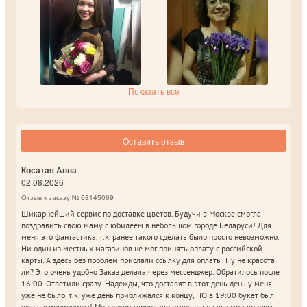
Показать все
Оставить отзыв
Косатая Анна
02.08.2026
Отзыв к заказу № 68145069
Шикарнейший сервис по доставке цветов. Будучи в Москве смогла
поздравить свою маму с юбилеем в небольшом городе Беларуси! Для
меня это фантастика, т.к. ранее такого сделать было просто невозможно.
Ни один из местных магазинов не мог принять оплату с российской
карты. А здесь без проблем прислали ссылку для оплаты. Ну не красота
ли? Это очень удобно Заказ делала через мессенджер. Обратилось после
16:00. Ответили сразу. Надежды, что доставят в этот день день у меня
уже не было, т.к. уже день приближался к концу, НО в 19:00 букет был
уже у именинницы! Менеджер терпеливо отвечала на все мои вопросы,