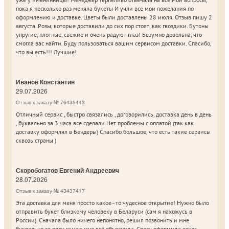
пока я несколько раз меняла букеты И учли все мои пожелания по
оформлению и доставке. Цветы были доставлены 28 июля. Отзыв пишу 2
августа. Розы, которые доставили до сих пор стоят, как гвоздики. Бутоны
упругие, плотные, свежие и очень радуют глаз! Безумно довольна, что
смогла вас найти. Буду пользоваться вашим сервисом доставки. Спасибо,
что вы есть!!! Лучшие!
Иванов Константин
29.07.2026
Отзыв к заказу № 76435443
Отличный сервис , быстро связались , договорились, доставка день в день
, буквально за 3 часа все сделали Нет проблемы с оплатой (так как
доставку оформлял в Бендеры) Спасибо большое, что есть такие сервисы
сквозь страны )
Скоробогатов Евгений Андреевич
28.07.2026
Отзыв к заказу № 43437417
Эта доставка для меня просто какое–то чудесное открытие! Нужно было
отправить букет близкому человеку в Беларуси (сам я нахожусь в
России). Сначала было ничего непонятно, решил позвонить и мне
буквально за пару минут мне всё объяснили. Сразу оформили заказ.