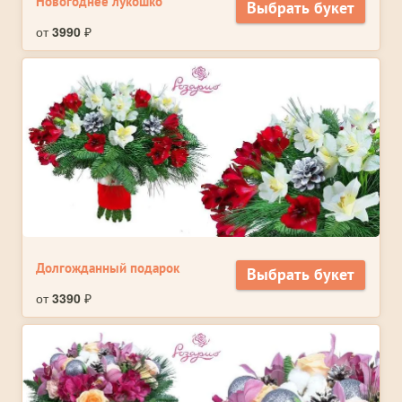
Новогоднее лукошко
Выбрать букет
от
3990
₽
Долгожданный подарок
Выбрать букет
от
3390
₽