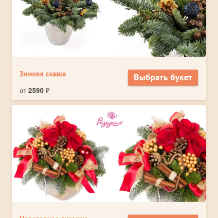
Зимняя сказка
Выбрать букет
от
2590
₽