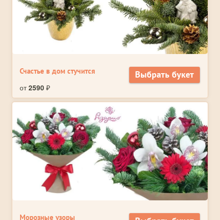
Счастье в дом стучится
Выбрать букет
от
2590
₽
Морозные узоры