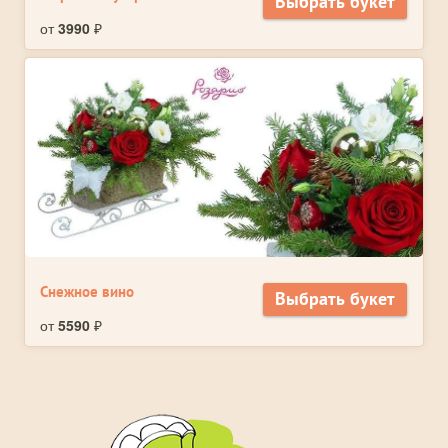
Выбрать букет
от
3990
₽
Снежное вино
Выбрать букет
от
5590
₽