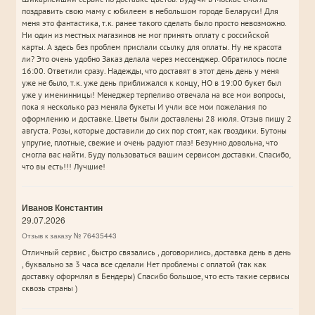
поздравить свою маму с юбилеем в небольшом городе Беларуси! Для
меня это фантастика, т.к. ранее такого сделать было просто невозможно.
Ни один из местных магазинов не мог принять оплату с российской
карты. А здесь без проблем прислали ссылку для оплаты. Ну не красота
ли? Это очень удобно Заказ делала через мессенджер. Обратилось после
16:00. Ответили сразу. Надежды, что доставят в этот день день у меня
уже не было, т.к. уже день приближался к концу, НО в 19:00 букет был
уже у именинницы! Менеджер терпеливо отвечала на все мои вопросы,
пока я несколько раз меняла букеты И учли все мои пожелания по
оформлению и доставке. Цветы были доставлены 28 июля. Отзыв пишу 2
августа. Розы, которые доставили до сих пор стоят, как гвоздики. Бутоны
упругие, плотные, свежие и очень радуют глаз! Безумно довольна, что
смогла вас найти. Буду пользоваться вашим сервисом доставки. Спасибо,
что вы есть!!! Лучшие!
Иванов Константин
29.07.2026
Отзыв к заказу № 76435443
Отличный сервис , быстро связались , договорились, доставка день в день
, буквально за 3 часа все сделали Нет проблемы с оплатой (так как
доставку оформлял в Бендеры) Спасибо большое, что есть такие сервисы
сквозь страны )