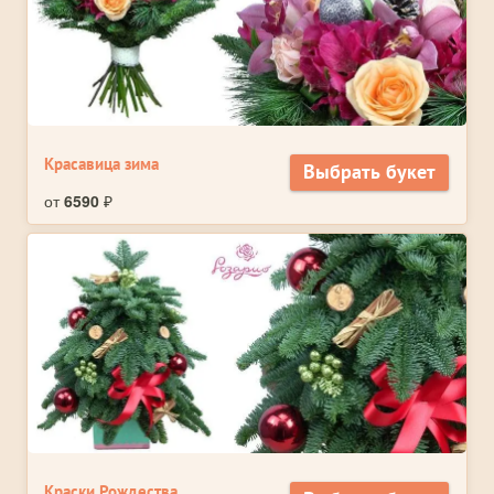
Красавица зима
Выбрать букет
от
6590
₽
Краски Рождества