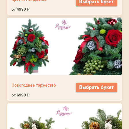
Выбрать букет
от
4990
₽
Новогоднее торжество
Выбрать букет
от
6990
₽