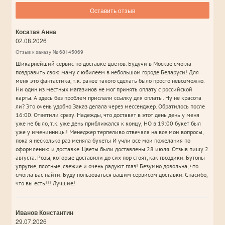
Оставить отзыв
Косатая Анна
02.08.2026
Отзыв к заказу № 68145069
Шикарнейший сервис по доставке цветов. Будучи в Москве смогла
поздравить свою маму с юбилеем в небольшом городе Беларуси! Для
меня это фантастика, т.к. ранее такого сделать было просто невозможно.
Ни один из местных магазинов не мог принять оплату с российской
карты. А здесь без проблем прислали ссылку для оплаты. Ну не красота
ли? Это очень удобно Заказ делала через мессенджер. Обратилось после
16:00. Ответили сразу. Надежды, что доставят в этот день день у меня
уже не было, т.к. уже день приближался к концу, НО в 19:00 букет был
уже у именинницы! Менеджер терпеливо отвечала на все мои вопросы,
пока я несколько раз меняла букеты И учли все мои пожелания по
оформлению и доставке. Цветы были доставлены 28 июля. Отзыв пишу 2
августа. Розы, которые доставили до сих пор стоят, как гвоздики. Бутоны
упругие, плотные, свежие и очень радуют глаз! Безумно довольна, что
смогла вас найти. Буду пользоваться вашим сервисом доставки. Спасибо,
что вы есть!!! Лучшие!
Иванов Константин
29.07.2026