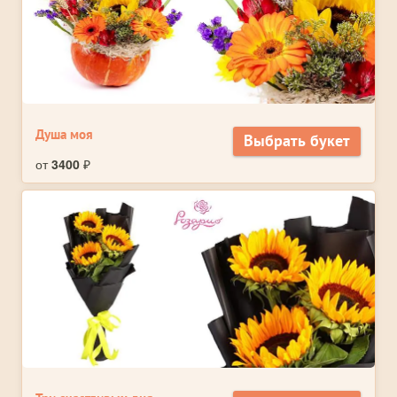
Душа моя
Выбрать букет
от
3400
₽