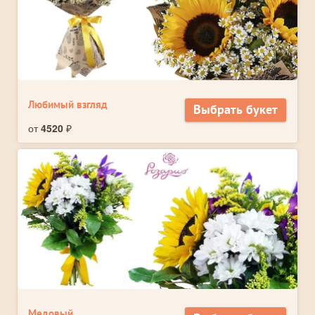
Любимый взгляд
Выбрать букет
от
4520
₽
Медовый