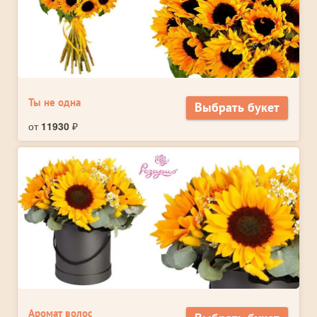
Ты не одна
Выбрать букет
от
11930
₽
Аромат волос