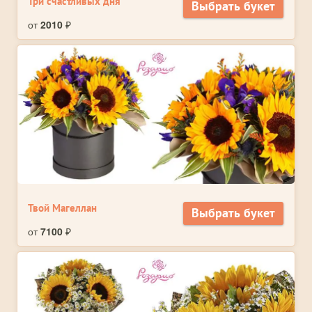
Три счастливых дня
Выбрать букет
от
2010
₽
Твой Магеллан
Выбрать букет
от
7100
₽