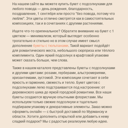
На нашем сайте вы можете купить букет с подсолнухами для
любого повода — день рождения, благодарность,
поздравление, 1 сентября или просто "без повода, потому что
люблю". Эти цветы отлично смотрятся как в самостоятельных
композициях, так и в сочетаниях с другими растениями.
Ищете что-то оригинальное? Обратите внимание на букет с 1
цветком — минимализм, который выглядит особенно
трогательно и стильно но в этом случае имеет смысл
дополнение
букеты с тюльпанами
. Такой вариант подойдёт
для романтического жеста, небольшого сюрприза или тёплого
комплимента. Один яркий подсолнух в крафтовой упаковке
может сказать больше, чем слова.
Также в нашем каталоге представлены букеты с подсолнухами
и другими цветами: розами, герберами, альстромериями,
хризантемами, эустомой. Эти композиции сочетают в себе
яркость и гармонию, свежесть и тепло. Букет цветов с
подсолнухами легко подстраивается под настроение: от
деревенского шика до яркой городской романтики. Все наши
букеты создаются вручную опытными флористами. Мы
используем только свежие подсолнухи и тщательно
подбираем упаковку и декоративные элементы. Заказ можно
оформить онлайн — с быстрой доставкой по Мурманску и
области. Хотите дополнить открыткой или добавить к нему
сладкий подарок? Мы с радостью реализуем любую идею.