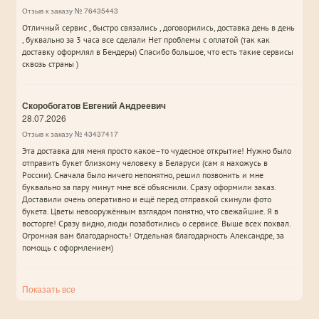
Отзыв к заказу № 76435443
Отличный сервис , быстро связались , договорились, доставка день в день
, буквально за 3 часа все сделали Нет проблемы с оплатой (так как
доставку оформлял в Бендеры) Спасибо большое, что есть такие сервисы
сквозь страны )
Скоробогатов Евгений Андреевич
28.07.2026
Отзыв к заказу № 43437417
Эта доставка для меня просто какое–то чудесное открытие! Нужно было
отправить букет близкому человеку в Беларуси (сам я нахожусь в
России). Сначала было ничего непонятно, решил позвонить и мне
буквально за пару минут мне всё объяснили. Сразу оформили заказ.
Доставили очень оперативно и ещё перед отправкой скинули фото
букета. Цветы невооружённым взглядом понятно, что свежайшие. Я в
восторге! Сразу видно, люди позаботились о сервисе. Выше всех похвал.
Огромная вам благодарность! Отдельная благодарность Александре, за
помощь с оформлением)
Показать все