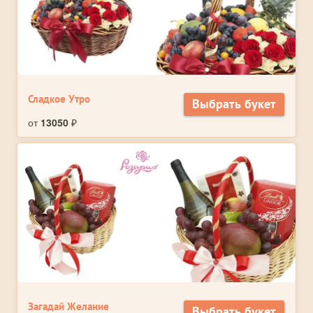
Сладкое Утро
Выбрать букет
от
13050
₽
Загадай Желание
Выбрать букет