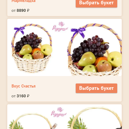
Мармеладка
Выбрать букет
от
8890
₽
Вкус Счастья
Выбрать букет
от
3160
₽