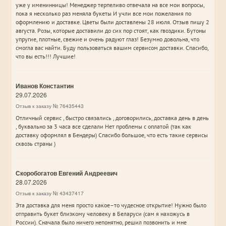
уже у именинницы! Менеджер терпеливо отвечала на все мои вопросы,
пока я несколько раз меняла букеты И учли все мои пожелания по
оформлению и доставке. Цветы были доставлены 28 июля. Отзыв пишу 2
августа. Розы, которые доставили до сих пор стоят, как гвоздики. Бутоны
упругие, плотные, свежие и очень радуют глаз! Безумно довольна, что
смогла вас найти. Буду пользоваться вашим сервисом доставки. Спасибо,
что вы есть!!! Лучшие!
Иванов Константин
29.07.2026
Отзыв к заказу № 76435443
Отличный сервис , быстро связались , договорились, доставка день в день
, буквально за 3 часа все сделали Нет проблемы с оплатой (так как
доставку оформлял в Бендеры) Спасибо большое, что есть такие сервисы
сквозь страны )
Скоробогатов Евгений Андреевич
28.07.2026
Отзыв к заказу № 43437417
Эта доставка для меня просто какое–то чудесное открытие! Нужно было
отправить букет близкому человеку в Беларуси (сам я нахожусь в
России). Сначала было ничего непонятно, решил позвонить и мне