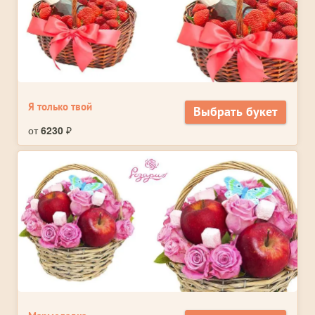
Я только твой
Выбрать букет
от
6230
₽