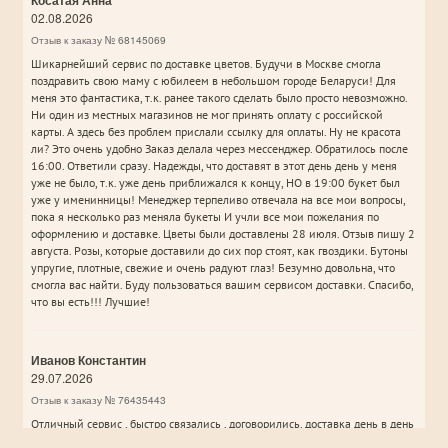
Косатая Анна
02.08.2026
Отзыв к заказу № 68145069
Шикарнейший сервис по доставке цветов. Будучи в Москве смогла
поздравить свою маму с юбилеем в небольшом городе Беларуси! Для
меня это фантастика, т.к. ранее такого сделать было просто невозможно.
Ни один из местных магазинов не мог принять оплату с российской
карты. А здесь без проблем прислали ссылку для оплаты. Ну не красота
ли? Это очень удобно Заказ делала через мессенджер. Обратилось после
16:00. Ответили сразу. Надежды, что доставят в этот день день у меня
уже не было, т.к. уже день приближался к концу, НО в 19:00 букет был
уже у именинницы! Менеджер терпеливо отвечала на все мои вопросы,
пока я несколько раз меняла букеты И учли все мои пожелания по
оформлению и доставке. Цветы были доставлены 28 июля. Отзыв пишу 2
августа. Розы, которые доставили до сих пор стоят, как гвоздики. Бутоны
упругие, плотные, свежие и очень радуют глаз! Безумно довольна, что
смогла вас найти. Буду пользоваться вашим сервисом доставки. Спасибо,
что вы есть!!! Лучшие!
Иванов Константин
29.07.2026
Отзыв к заказу № 76435443
Отличный сервис , быстро связались , договорились, доставка день в день
, буквально за 3 часа все сделали Нет проблемы с оплатой (так как