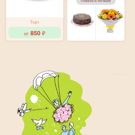
Показать больше
Торт
850
от
₽